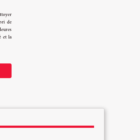
ttoyer
bri de
leures
 et la