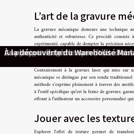
L’art de la gravure m
La gravure mécanique demeure une technique ance
authenticité et robustesse. Ce procédé consiste 
expérimenté, capable de dompter la précision nécess
De l’avis d’utilisateurs à la preuve 
Le maquillage nomade : entre innov
Climatisation chez soi : ces détails
Étapes clés pour le choix de matéri
Comment optimiser l'énergie avec de
L'importance de l'entretien régulie
Comment la formation en ligne modi
Comment la technologie quantique
Stockage de données écologique so
Exploration des avantages de la te
Peut-on communiquer sans parler ?
Exploration des avantages des chatbo
L'importance des galeries d'art dan
Guide complet pour choisir la meil
Maximiser l'efficacité de votre prat
Évolution des écoles de formation 
Les avantages de la technologie inf
L'impact du bilan de compétences s
Les gadgets high-tech indispensabl
Comment choisir les produits d'entr
La plaque vibrante : son utilité
À la découverte du Warehouse Ma
la pression maîtrisée et à la finesse du geste, chaq
conférant à la personnalisation porte-clés un caract
Contrairement à la gravure laser qui mise sur 
mécanique se distingue par son rendu traditionnel e
méthode s’exprime pleinement à travers des motifs c
à l’outil spécifique qu’est la fraise de gravure, gar
offrant à l’utilisateur un accessoire personnalisé qu
Jouer avec les texture
Explorer l'effet de texture permet de transfor