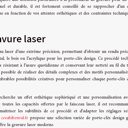
nel et durable, il est fortement conseillé de se rapprocher d’un 
he en fonction de vos attentes esthétiques et des contraintes techniq
avure laser
ceau laser d’une extrême précision, permettant d’obtenir un rendu préc
l, le bois ou l’acrylique pour les porte-clés design. Ce procédé tec
 résistant à l’usure quotidienne et conservant leur netteté au fil du 
t possible de réaliser des détails complexes et des motifs personnalisé
mbrables possibilités créatives pour personnaliser chaque porte-clés 
echerche un effet esthétique sophistiqué et une personnalisation av
e toutes les capacités offertes par le faisceau laser, il est recomma
maîtriser les subtilités de ce procédé et d’adapter les réglages se
,
creabibenval.fr
propose une sélection variée de porte-clés design g
offre la gravure laser moderne.