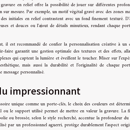
gravure en relief offre la possibilité de jouer sur différentes profon
ign sur mesure. Par exemple, un motif végétal gravé avec des zones ma
des initiales en relief contrastent avec un fond finement texturé. D'
ueuses et douces ou l'ajout de détails minutieux, rendant chaque port
nt, il est recommandé de confier la personnalisation créative à un 
r-faire garantit une gestion optimale des textures et des effets, all
exes qui captent la lumière et éveillent le toucher. Miser sur l’expé
thétique, mais aussi la durabilité et l’originalité de chaque port
tre message personnalisé.
du impressionnant
soire unique comme un porte-clés, le choix des couleurs est détermi
al ou le support utilisé permet de mettre en valeur la gravure. La fi
polie ou brossée, selon le style recherché, accentue la profondeur du 
alisé par un professionnel aguerri, protège durablement l’aspect origi