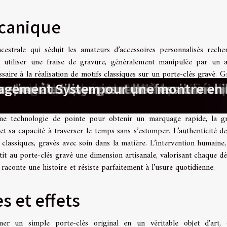
écanique
strale qui séduit les amateurs d’accessoires personnalisés reche
à utiliser une fraise de gravure, généralement manipulée par un a
aire à la réalisation de motifs classiques sur un porte-clés gravé. G
scientifique : la frontière des tests be
ation et soin de la peau
 auxquels on ne pense jamais
aux durables en construction
s appareils de gestion à distance ?
r des panneaux solaires pour optimise
fie l'apprentissage dans la restaurat
 transforme le secteur économique
lutions émergentes pour un avenir 
chnologie quantique pour l'avenir
ts basés sur l'intelligence artificiel
s la conservation de l'estampe
leure caméra espion discrète
ique en ligne grâce au SEO
pour influenceurs dans l'ère numéri
rarouge dans les jumelles de vision 
ur le développement professionnel i
es pour les voyages
etien à utiliser pour une montre en 
nagement System
ue accessoire personnalisé bénéficie d’une profondeur et d’un relief un
ère durable, indémodable et tactile.
une technologie de pointe pour obtenir un marquage rapide, la g
t sa capacité à traverser le temps sans s’estomper. L’authenticité de
lassiques, gravés avec soin dans la matière. L’intervention humaine, 
antit au porte-clés gravé une dimension artisanale, valorisant chaque dét
i raconte une histoire et résiste parfaitement à l’usure quotidienne.
s et effets
mer un simple porte-clés original en un véritable objet d'art,