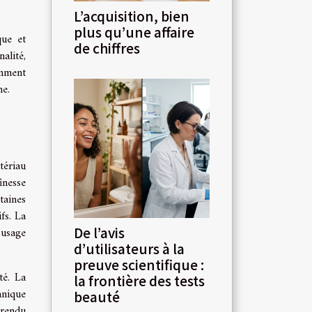
L’acquisition, bien
plus qu’une affaire
que et
de chiffres
alité,
omment
ne.
tériau
inesse
taines
fs. La
De l’avis
 usage
d’utilisateurs à la
preuve scientifique :
té. La
la frontière des tests
anique
beauté
 rendu