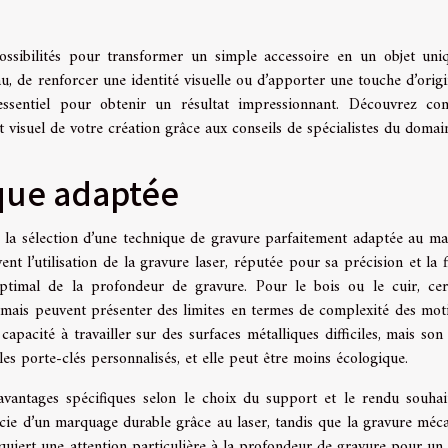
possibilités pour transformer un simple accessoire en un objet uni
, de renforcer une identité visuelle ou d’apporter une touche d’origin
 essentiel pour obtenir un résultat impressionnant. Découvrez c
 visuel de votre création grâce aux conseils de spécialistes du domai
ique adaptée
r la sélection d’une technique de gravure parfaitement adaptée au ma
vent l’utilisation de la gravure laser, réputée pour sa précision et la f
ptimal de la profondeur de gravure. Pour le bois ou le cuir, cer
mais peuvent présenter des limites en termes de complexité des moti
capacité à travailler sur des surfaces métalliques difficiles, mais son
s porte-clés personnalisés, et elle peut être moins écologique.
antages spécifiques selon le choix du support et le rendu souhai
cie d’un marquage durable grâce au laser, tandis que la gravure méc
equiert une attention particulière à la profondeur de gravure pour un