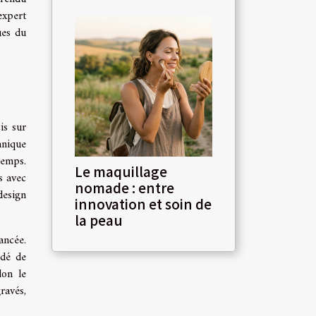
expert
ues du
is sur
hnique
temps.
Le maquillage
s avec
nomade : entre
design
innovation et soin de
la peau
ancée.
ndé de
lon le
ravés,