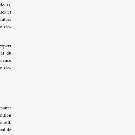
deurs,
tes et
autres
e-clés
expert
ant du
rience
e-clés
nant :
nition
motif.
nal de